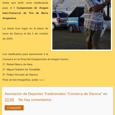
tirada que sirvió como clasificatoria
para el
I Campeonato de Aragon
Inter-Comarcal de Tiro de Barra
Aragonesa
.
La tirada tuvo lugar en la plaza de
toros de Daroca el día 1 de octubre
de 2005.
Los clasificados para representar a la
Comarca en la Final del Campeonato de Aragón fueron:
1º. Rafael Marco de Atea.
2º. Miguel Sabirón de Torralbilla.
3º. Felipe Gonzalo de Daroca.
Para ver las fotografías, pulse
aquí
.
Asociación de Deportes Tradicionales "Comarca de Daroca"
en
23:59
No hay comentarios:
Compartir